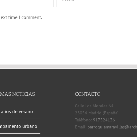
next time I comment.
IMAS NOTICIAS
CONTACTO
Calle Los Morales 64
arios de verano
28054 Madrid (España)
Teléfono:
917524136
mpamento urbano
Email:
parroquiamaravillas@arch